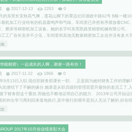
闻
2017-12-13
2253
0
11月的东莞长安秋高气爽，莲花山脚下的霄边社区德政中路62号 B栋一楼10
斥着机加工行业特有的机器轰鸣声和气味。车间里已井然有序摆放着CNC
床、磨床等精密机加工设备。她的名字叫东莞凯路里精密机械有限公司。
加工工厂在长安并不少见，车间里和其他无数家精密加工企业并没有多大
们指的是硬件。但说说到软件，她其实是与众不同的，因为她还是一家有
新闻
这个故事要从另外一个公司“东…
华能精密）一起成长的人啊，谢谢一路有你！
闻
2017-11-22
1866
0
12年9月13日入职,现任职财务部课长一职. 正是因为她对财务工作的理解
,从此便结下了不解的缘分.她算是从职员级到管理层晋升最快的老员工了,
接下财务部这个重担,而她也不断地证明自己的能力. 2013年公司开始运
不断的外出学习再到回来落地执行,其中推行的艰辛是别人无法了解的.好在
调整运用,预算已融入公司的血脉之中,为公司的发展奠定的了夯实的基础.
纪念
GROUP 2017年10月份业绩表彰大会