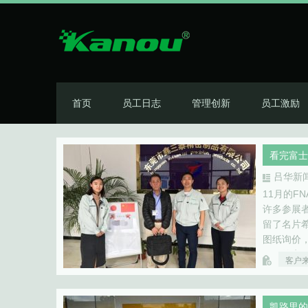
首页
员工日志
管理创新
员工激励
看完富士
吕华新
11月的
许多参展
留了名片
图纸询价
一一约定
客户
发邮件给
凯路里的