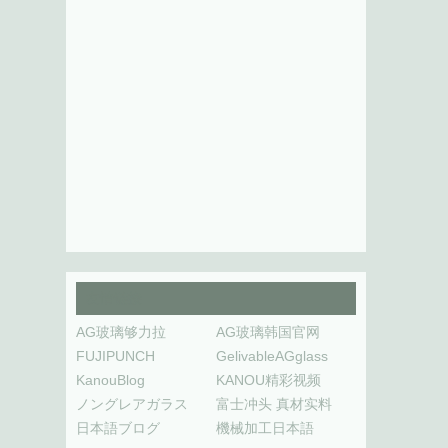
友情链接
AG玻璃够力拉
AG玻璃韩国官网
FUJIPUNCH
GelivableAGglass
KanouBlog
KANOU精彩视频
ノングレアガラス
富士冲头 真材实料
日本語ブログ
機械加工日本語