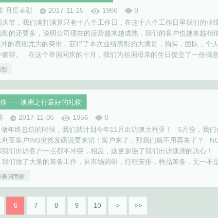
闻
月度表彰
2017-11-15
1966
0
国庆节，我们满打满算只有十八个工作日，在这十八个工作日里我们的业
满勤的还要多，说明公司现在的运营越来越成熟，我们的客户也越来越相
士冲的表现尤为的突出，获得了本次业绩表彰的大满贯，购买，团队，个
冲摘得。 在这个举国同庆的十月，我们为祖国母亲的生日提交了一份满
月份最强冠军：富士冲 十月的富士冲是强大的，在威武霸气的张队长带
表彰
业，采购，品…
你——澳洲之行最好的礼物
闻
2017-11-06
1856
0
1月做年终总结的时候，我们就计划今年11月出访澳大利亚！ 5月份，我们
大利亚客户INS突然发函说要来访！客户来了，那我们就不用再去了？ N
和我们出访客户一点都不冲突，相反，这更加强了我们出访澳洲的决心！
，我们做了大量的筹备工作，从市场调研，行程安排，样品筹备，无一不
此次拜访，我们特别定制了新的样品册。精挑细选之后，10月终于敲定合
拉美国商标
6
7
8
9
10
>
>>