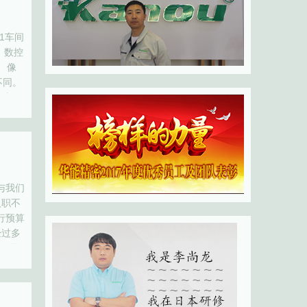
1车间
、数控
 像
不同。
故事的
与我们
入职不
行预算
经过多
 她是