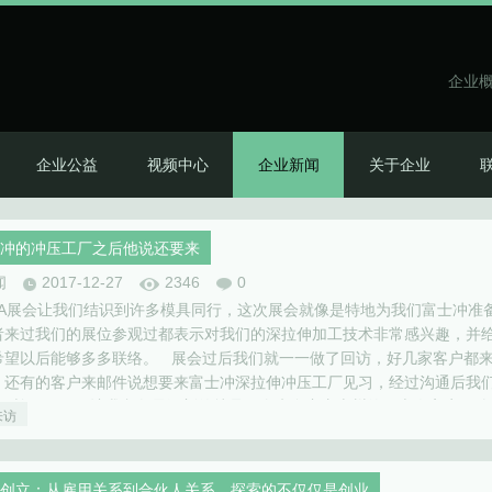
企业
企业公益
视频中心
企业新闻
关于企业
冲的冲压工厂之后他说还要来
闻
2017-12-27
2346
0
FNA展会让我们结识到许多模具同行，这次展会就像是特地为我们富士冲准
者来过我们的展位参观过都表示对我们的深拉伸加工技术非常感兴趣，并
希望以后能够多多联络。 展会过后我们就一一做了回访，好几家客户都
，还有的客户来邮件说想要来富士冲深拉伸冲压工厂见习，经过沟通后我
了时间。 让我印象最深刻的就是一个来自广东惠州的日本人客户。他
来访
我们，说想要…
创立：从雇用关系到合伙人关系，探索的不仅仅是创业