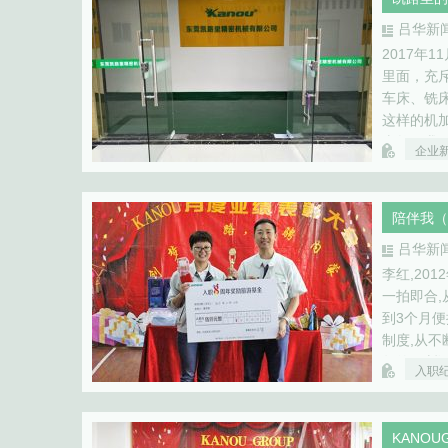
吕华新
2017年
里面，充
车床、铣
这样的机
当然，我
企业
企业。 
陪伴我（
吕华新
李红,20
一拍即合
到3个月便
制度,从
年的不断
入职
公司…
KANOU