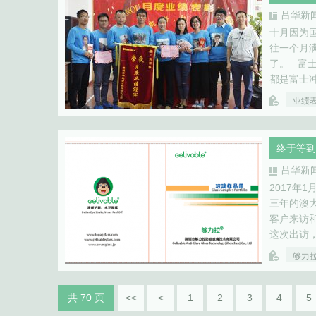
吕华新
十月因为
往一个月
了。 富
都是富士
卷。 十
业绩
我们的营
终于等到
吕华新
2017年
三年的澳
客户来访
这次出访
筹备。 
够力
板。 &…
共 70 页
<<
<
1
2
3
4
5