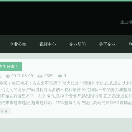
企业
企业公益
视频中心
企业新闻
关于企业
岁生日啦！
心
2017-03-09
2589
0
岁啦！生日快乐！实在太不容易了,够力拉这个懵懂的小孩,自从成立以来
人们之间的竟争,中间过程有太多的不易和辛苦.经过团队三年的努力和坚持
开始在行业里有了一些的名气,丢掉了懵懂,思路渐渐清明,正是高速成长的
拉的未来越来越好,越来越精彩！继续坚持为客户提供高端的蚀刻AG玻璃
。
拉生日