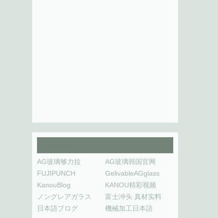
友情链接
AG玻璃够力拉
AG玻璃韩国官网
FUJIPUNCH
GelivableAGglass
KanouBlog
KANOU精彩视频
ノングレアガラス
富士冲头 真材实料
日本語ブログ
機械加工日本語