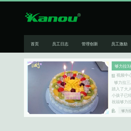
首页
员工日志
管理创新
员工激励
够力拉3
视频中
够力拉三
踏入了大
小孩子已经
祝福够力
勇往直前
够力