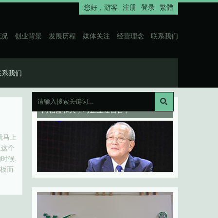
您好，
游客
注册
登录
繁體
概况
创业背景
发展历程
媒体关注
经营理念
联系我们
联系我们
向稻盛和夫学习企业经营哲学
就马上
,这个
时候.
盖板而