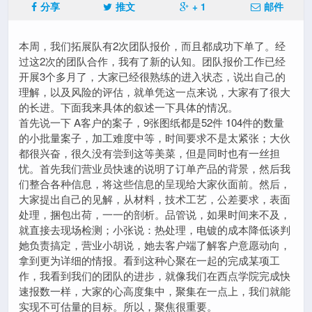
分享
推文
+ 1
邮件
本周，我们拓展队有2次团队报价，而且都成功下单了。经
过这2次的团队合作，我有了新的认知。团队报价工作已经
开展3个多月了，大家已经很熟练的进入状态，说出自己的
理解，以及风险的评估，就单凭这一点来说，大家有了很大
的长进。下面我来具体的叙述一下具体的情况。
首先说一下 A客户的案子，9张图纸都是52件 104件的数量
的小批量案子，加工难度中等，时间要求不是太紧张；大伙
都很兴奋，很久没有尝到这等美菜，但是同时也有一丝担
忧。首先我们营业员快速的说明了订单产品的背景，然后我
们整合各种信息，将这些信息的呈现给大家伙面前。然后，
大家提出自己的见解，从材料，技术工艺，公差要求，表面
处理，捆包出荷，一一的剖析。品管说，如果时间来不及，
就直接去现场检测；小张说：热处理，电镀的成本降低谈判
她负责搞定，营业小胡说，她去客户端了解客户意愿动向，
拿到更为详细的情报。看到这种心聚在一起的完成某项工
作，我看到我们的团队的进步，就像我们在西点学院完成快
速报数一样，大家的心高度集中，聚集在一点上，我们就能
实现不可估量的目标。所以，聚焦很重要。