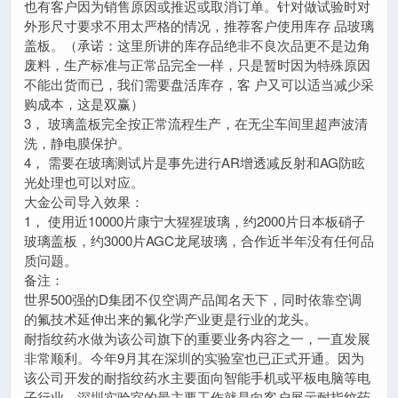
也有客户因为销售原因或推迟或取消订单。针对做试验时对
外形尺寸要求不用太严格的情况，推荐客户使用库存 品玻璃
盖板。（承诺：这里所讲的库存品绝非不良次品更不是边角
废料，生产标准与正常品完全一样，只是暂时因为特殊原因
不能出货而已，我们需要盘活库存，客 户又可以适当减少采
购成本，这是双赢）
3， 玻璃盖板完全按正常流程生产，在无尘车间里超声波清
洗，静电膜保护。
4， 需要在玻璃测试片是事先进行AR增透减反射和AG防眩
光处理也可以对应。
大金公司导入效果：
1， 使用近10000片康宁大猩猩玻璃，约2000片日本板硝子
玻璃盖板，约3000片AGC龙尾玻璃，合作近半年没有任何品
质问题。
备注：
世界500强的D集团不仅空调产品闻名天下，同时依靠空调
的氟技术延伸出来的氟化学产业更是行业的龙头。
耐指纹药水做为该公司旗下的重要业务内容之一，一直发展
非常顺利。今年9月其在深圳的实验室也已正式开通。因为
该公司开发的耐指纹药水主要面向智能手机或平板电脑等电
子行业，深圳实验室的最主要工作就是向客户展示耐指纹药