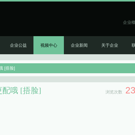
企业
企业公益
视频中心
企业新闻
关于企业
 [捂脸]
2
哦 [捂脸]
浏览次数