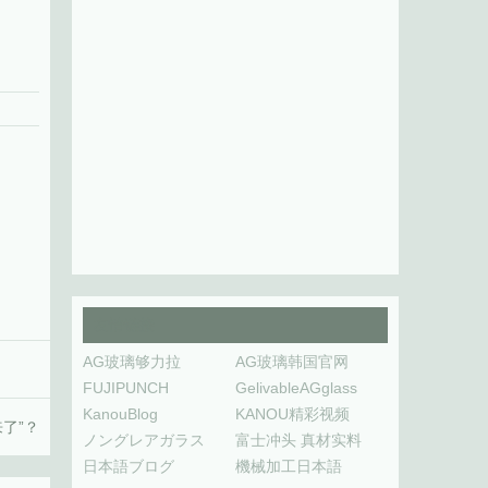
友情链接
AG玻璃够力拉
AG玻璃韩国官网
FUJIPUNCH
GelivableAGglass
KanouBlog
KANOU精彩视频
了”？
ノングレアガラス
富士冲头 真材实料
日本語ブログ
機械加工日本語