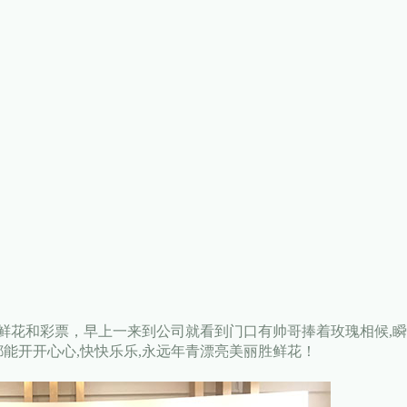
鲜花和彩票，早上一来到公司就看到门口有帅哥捧着玫瑰相候,
能开开心心,快快乐乐,永远年青漂亮美丽胜鲜花！