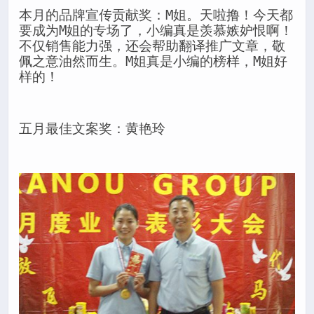
本月的品牌宣传贡献奖：M姐。天啦撸！今天都
要成为M姐的专场了，小编真是羡慕嫉妒恨啊！
不仅销售能力强，还会帮助翻译推广文章，敬
佩之意油然而生。M姐真是小编的榜样，M姐好
样的！
五月最佳文案奖：黄艳玲