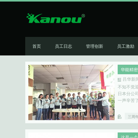
首页
员工日志
管理创新
员工激励
华能精密
吕华新
不知不觉
日本分公
一声辛苦了
三周
这是一个