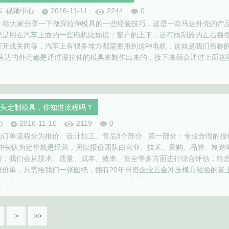
享
视频中心
2016-11-11
2244
0
家好 给大家分享一下做深拉伸模具的一些经验技巧，这是一款马达外壳的产
壳是用在汽车上面的一些电机比如说：窗户的上下，还有雨刮器的左右摇
打开或关闭等，汽车上有很多地方都需要用到这种电机，这就是我们俗称
种马达的外壳都是通过深拉伸的模具来制作出来的，接下来我会通过上面这
分享这个马达壳某一些尺寸精度保证方面的一些技巧。 一个精度好的马达
的环节有很多需要考量的地方，那么这些经验积累就来源于我们在现场…
头定制模具，你知道流程吗？
心
2016-11-10
2119
0
的订单流程分为报价、设计加工、售后3个部分 第一部分：专业合理的报
士冲头认为定价就是经营，所以报价团队由营业、技术、采购、品管、制造
与，我们会从技术、质量、成本、效率、安全等多方面进行综合评估，给
报价单，只需给我们一张图纸，拥有20年日资企业五金冲压模具经验的富
能帮您实现产品的稳定性生产。 第二部分:精湛的加工技术。 我们深知产
重要性，所以富士冲头特别重视您的每一套模具，我们提供模具设计、加
>
>>