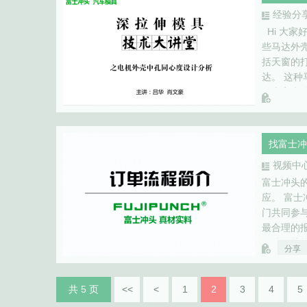
经验分
Hi 大
些马达外
括天窗的
达。 这
向大家来
要在设计
找富士冲
视频中
富士冲头
应。 富
门共同参
最合理的
团队，就
分享
项目中的
组…
共 5 页
<<
<
1
2
3
4
5