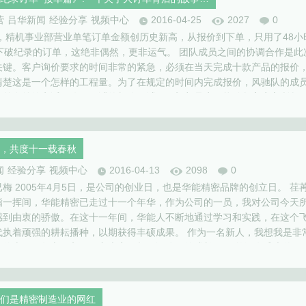
营
吕华新闻
经验分享
视频中心
2016-04-25
2027
0
号，精机事业部营业单笔订单金额创历史新高，从报价到下单，只用了48小
拿下破纪录的订单，这绝非偶然，更非运气。 团队成员之间的协调合作是此
关键。客户询价要求的时间非常的紧急，必须在当天完成十款产品的报价
清楚这是一个怎样的工程量。为了在规定的时间内完成报价，风驰队的成
出差在外的电话不停，面试的暂停面试，一切都是为了能够急客户之所急
的顺利地拿下，这也是小伙伴们平时无数个48小时的付出，建立了与客…
，共度十一载春秋
闻
经验分享
视频中心
2016-04-13
2098
0
梅 2005年4月5日，是公司的创业日，也是华能精密品牌的创立日。 荏
指一挥间，华能精密已走过十一个年华，作为公司的一员，我对公司今天
感到由衷的骄傲。在这十一年间，华能人不断地通过学习和实践，在这个
代执着顽强的耕耘播种，以期获得丰硕成果。 作为一名新人，我想我是非
的十一周年之际入职，和大家一起见证公司的成长。 虽然没有盛大的par
满的祝福；小小的卡片，载着我们真挚的祝福。此时此刻，你可曾还记得1
们是精密制造业的网红