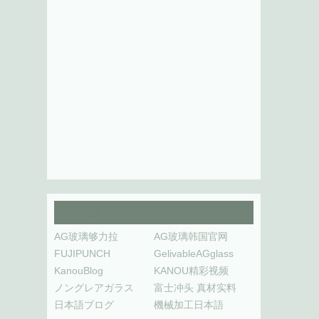
友情链接
AG玻璃够力拉
AG玻璃韩国官网
FUJIPUNCH
GelivableAGglass
KanouBlog
KANOU精彩视频
ノングレアガラス
富士冲头 真材实料
日本語ブログ
機械加工日本語