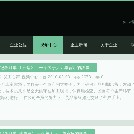
企业
企业公益
视频中心
企业新闻
关于企业
纪录订单-生产篇》：一个关于大订单背后的故事···
闻
员工心声
视频中心
2016-05-03
2078
0
交期非常紧急，而且是一个量产的大案子，为了确保产品如期出货，发动
量，技术员几乎是全天候守在加工现场，认真地检查、监督每个生产环节
的顺利进行。 在公司全员的努力下，货品最终如期交到了客户手上。
纪录订单–接单篇》:一个关于大订单背后的故事…