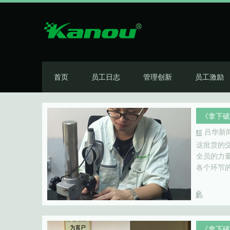
首页
员工日志
管理创新
员工激励
《拿下破
吕华新
这批货的
全员的力
各个环节
《拿下破