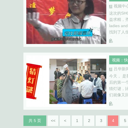
视频中
这次的S
益求精，齐
ladies 
找到了人
些华而不
户创造收
视频：快
吕华新
今天， 
后的第一
猜灯谜，
们就像又
分适心，
节快乐，永
共 5 页
<<
<
1
2
3
4
5