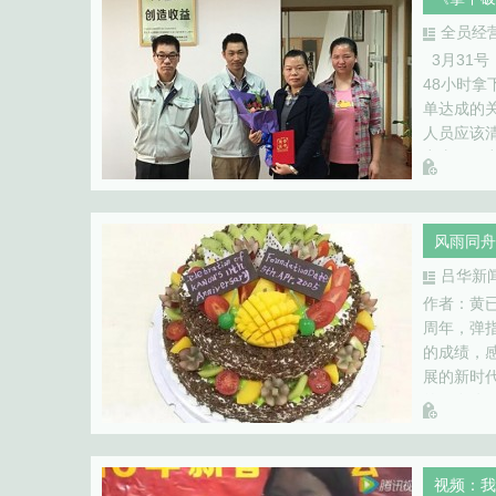
全员经
3月31
48小时
单达成的
人员应该
出去了。
然，订单
风雨同舟
吕华新
作者：黄已
周年，弹
的成绩，
展的新时
的。在公司
但是有满
视频：我