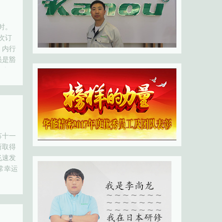
时。
次订
，内行
员是豁
。当
苒十一
所取得
飞速发
常幸运
ty，
…