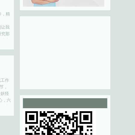
件，精
系列让我
研究那
是为客
城工作
节，
 妖怪
心，六
扫一扫，关注公众号
祝元宵