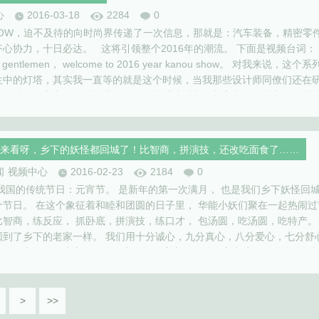
心
2016-03-18
2284
0
HOW，迫不及待的向时尚界传递了一次信息，那就是：汽车装备，精密零
心协力，十日必达。 这将引领整个2016年的潮流。 下面是视频台词：
and gentlemen， welcome to 2016 year kanou show。 对我来说，这个
生中的灯塔，其实我一直等的就是这个时候，当我那些设计师同僚们还在
实的后现代主义风格时，我们风驰队尝试让时尚回归它本身的意义，那就
益。 于是在这组钢材…
来看呀，乡下的妖怪都回城了！比智商，拼演技，还改吃面食了……
闻
视频中心
2016-02-23
2184
0
是我国的传统节日：元宵节。 是新年的第一次满月， 也是我们乡下妖怪回
个节日。 在这个象征着和睦和团圆的日子里， 华能小妖们聚在一起热闹过
比智商，练反应， 抓卧底，拼演技，练口才， 包汤圆，吃汤圆，吃特产。
回到了乡下的老家一样。 我们用十分诚心，九分真心，八分爱心，七分舒
五分开心，四分小心，三分用心，二分童心，一分尽心煮碗汤圆送给你，
远开心!
>
>>