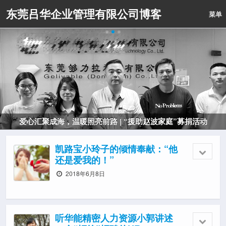
东莞吕华企业管理有限公司博客
菜单
爱心汇聚成海，温暖照亮前路 | “援助赵波家庭”募捐活动
凯路宝小玲子的倾情奉献：“他
还是爱我的！”
2018年6月8日
听华能精密人力资源小郭讲述