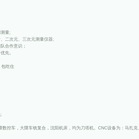
测量;
、二次元、三次元测量仪器;
团队合作意识；
者优先。
）包吃住
;
大隈数控车，大隈车铣复合，沈阳机床，均为刀塔机。CNC设备为：马扎克