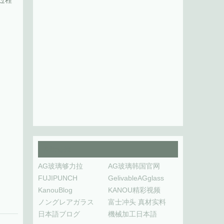
过程
友情链接
AG玻璃够力拉
AG玻璃韩国官网
FUJIPUNCH
GelivableAGglass
KanouBlog
KANOU精彩视频
ノングレアガラス
富士冲头 真材实料
日本語ブログ
機械加工日本語