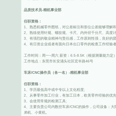
品质技术员-精机事业部
任职资格：
1、熟悉机械零件图纸，对公差标注和形位公差能够理解和
2、熟练使用针规、螺纹规、卡尺、内外径千分尺、高度计
3、有强烈的敬业精神与责任感，工作原则性强，良好的
4、有日资企业或者有面向日本出口零件的检查工作经验
工作时间：周一~周六 薪资：6.5-8.5K（根据测量能力定
工作地点：东莞市长安涌头社区宏丰路46号
车床/CNC操作员（各一名）-精机事业部
任职资格：
1、学历最低高中或中专以上文化程度;
2、从事零件加工行业，有加工日本，欧美零件经验的优先
3、会使用常规的检测工具;
4、主要负责公司内数控车床/CNC的操作，公司设备：
弟机、小黄机。