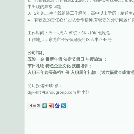
2、具备机械常识和机械识图能力，能够按照2D或3D图
中出现的异常问题；
3、2年以上生产线组装工作经验，高中以上学历；精通
4、有较强的责任心和团队合作精神,有较强的分析问题和
工作时间：周一~周六 薪资：6K -10K 包吃住
工作地点：东莞市长安镇涌头社区宏丰路46号
公司福利
五险一金 带薪年假 法定节假日 年度旅游 ；
节日礼物 特色企业文化 技能培训；
入职三年购买高档社保 入职周年礼物 （送六福黄金或旅
简历投递HR邮箱：
dgk-hr
@kanougroup
.com 叶小姐