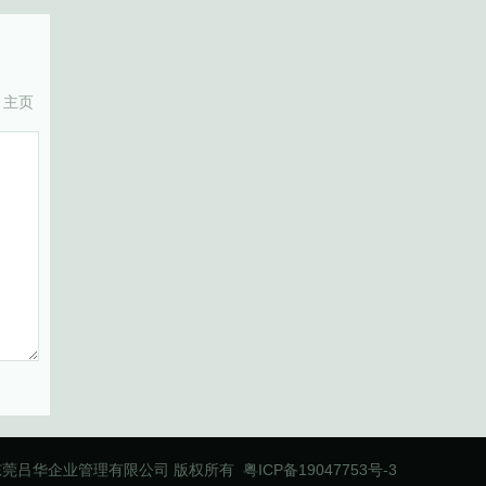
主页
东莞吕华企业管理有限公司
版权所有
粤ICP备19047753号-3