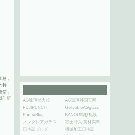
李总，
的特
友情链接
坚信，
我们新
AG玻璃够力拉
AG玻璃韩国官网
FUJIPUNCH
GelivableAGglass
KanouBlog
KANOU精彩视频
ノングレアガラス
富士冲头 真材实料
日本語ブログ
機械加工日本語