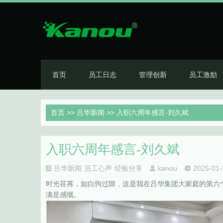
首页
员工日志
管理创新
员工激励
首页
>>
吕华新闻
>> 入职六周年感言-刘久斌
入职六周年感言-刘久斌
吕华新闻
员工心声
经验分享
kanou
2025-01-
时光荏苒，如白驹过隙，这是我在吕华集团大家庭的第六
满是感慨。