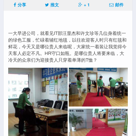
分享
推文
+ 1
邮件
一大早进公司，就看见IT部汪显杰和许文珍等几位身着统一
的绿色工服，忙碌着辅红地毯，以往欢迎客人时只有红毯和
鲜花，今天又是哪位贵人来临呢，大家统一着装让我觉得今
天客人必定不凡。HR守口如瓶。是哪位贵人将要来临，大
冷天的众亲们为迎接贵人只穿着单薄的T恤？