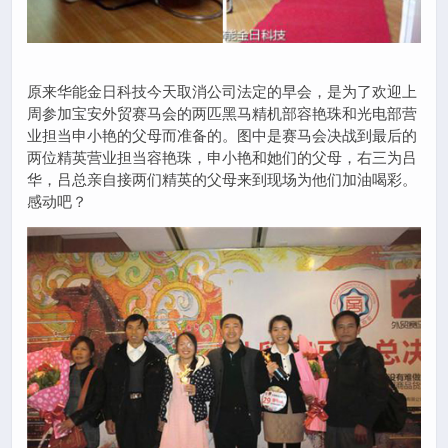
原来华能金日科技今天取消公司法定的早会，是为了欢迎上
周参加宝安外贸赛马会的两匹黑马精机部容艳珠和光电部营
业担当申小艳的父母而准备的。图中是赛马会决战到最后的
两位精英营业担当容艳珠，申小艳和她们的父母，右三为吕
华，吕总亲自接两们精英的父母来到现场为他们加油喝彩。
感动吧？