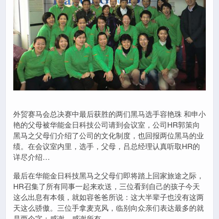
外贸赛马会总决赛中最后获胜的两们黑马选手容艳珠 和申小
艳的父母被华能金日科技公司请到会议室，公司HR郭策向
黑马之父母们介绍了公司的文化制度，也回报两位黑马的业
绩。在会议室内里，选手，父母，吕总经理认真听取HR的
详尽介绍…
最后在华能金日科技黑马之父母们即将踏上回家旅途之际，
HR召集了所有同事一起来欢送，三位看到自己的孩子今天
这么出息有本领，就如容爸爸所说：这大半辈子也没有这两
天这么骄傲。三位手拿麦克风，临别向众亲们表达最多的就
是两个字：感谢，感谢所有。