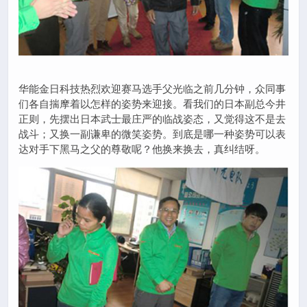
华能金日科技热烈欢迎赛马选手父光临之前几分钟，众同事
们各自揣摩着以怎样的姿势来迎接。看我们的日本副总今井
正则，先摆出日本武士最庄严的临战姿态，又觉得这不是去
战斗；又换一副谦卑的微笑姿势。到底是哪一种姿势可以表
达对手下黑马之父的尊敬呢？他换来换去，真纠结呀。