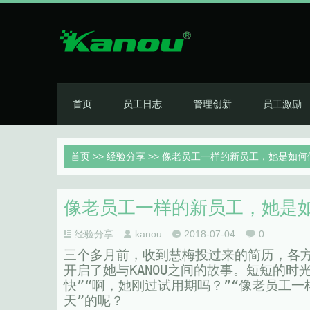
首页
员工日志
管理创新
员工激励
首页
>>
经验分享
>> 像老员工一样的新员工，她是如何
像老员工一样的新员工，她是
经验分享
kanou
2018-07-04
0
三个多月前，收到慧梅投过来的简历，各
开启了她与KANOU之间的故事。短短的
快”“啊，她刚过试用期吗？”“像老员工
天”的呢？