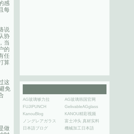
的感
且每
络说
队协
，当
户的
有任
打算
过这
避免
友情链接
合
AG玻璃够力拉
AG玻璃韩国官网
FUJIPUNCH
GelivableAGglass
KanouBlog
KANOU精彩视频
ノングレアガラス
富士冲头 真材实料
是做
日本語ブログ
機械加工日本語