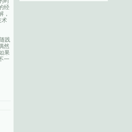
的时
的经
解，
技术
随践
偶然
如果
不一