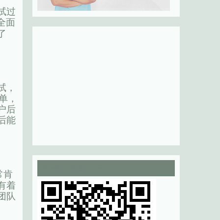
试过
全面
了
试，
单，
户后
后能
扫一扫，关注公众号
常肯
有着
团队